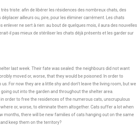
très triste: afin de libérer les résidences des nombreux chats, des
 déplacer ailleurs ou, pire, pour les éliminer carrément. Les chats
 enlever ne sert à rien: au bout de quelques mois, il aura des nouvelles
ait-il pas mieux de stériliser les chats déjà présents et les garder sur
lter last week. Their fate was sealed: the neighbours did not want
orcibly moved or, worse, that they would be poisoned. In order to
us. For now they are a little shy and don’t leave the living room, but we
rt going out into the garden and throughout the shelter area.
d: in order to free the residences of the numerous cats, unscrupulous
here or, worse, to eliminate them altogether. Cats suffer a lot when
 few months, there will be new families of cats hanging out on the same
e and keep them on the territory?