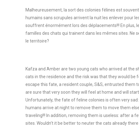
Malheureusement, la sort des colonies félines est souvent 
humains sans scrupules arrivent la nuit les enlever pour les
souffrent énormément lors des déplacements!!! En plus, les
familles des chats qui trainent dans les mêmes sites. Ne ser
le territoire?
Kafza and Amber are two young cats who arrived at the she
cats in the residence and the risk was that they would be f
escape this fate, a resident couple, S&S, entrusted them to 
are sure that very soon they will feel at home and will sta
Unfortunately, the fate of feline colonies is often very sa
humans arrive at night to remove them to move them elsew
traveling!!! In addition, removing them is useless: after a
sites. Wouldn’t it be better to neuter the cats already ther