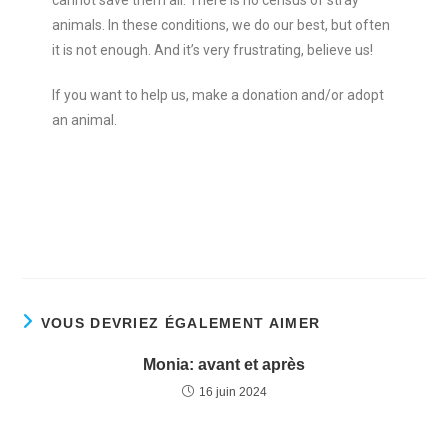
cannot save them all. There is no census of stray
animals. In these conditions, we do our best, but often
it is not enough. And it’s very frustrating, believe us!
If you want to help us, make a donation and/or adopt
an animal.
VOUS DEVRIEZ ÉGALEMENT AIMER
Monia: avant et après
16 juin 2024